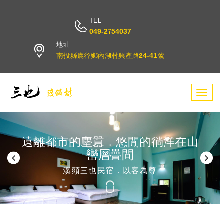
TEL
049-2754037
地址
南投縣鹿谷鄉內湖村興產路24-41號
Toggl
navig
遠離都市的塵囂，悠閒的徜洋在山
巒層疊間
溪頭三也民宿．以客為尊